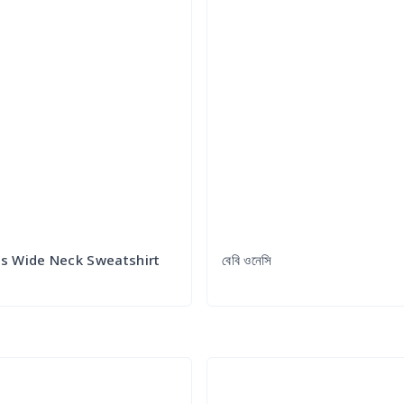
 Wide Neck Sweatshirt
বেবি ওনেসি
Try it Out
Try it Out