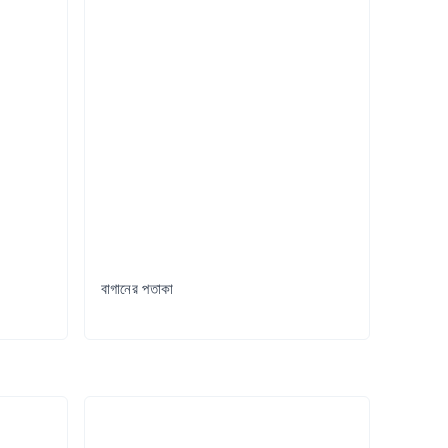
বাগানের পতাকা
Try it Out