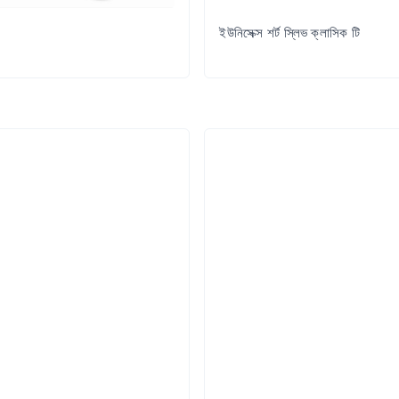
ইউনিসেক্স শর্ট স্লিভ ক্লাসিক টি
Try it Out
Try it Out