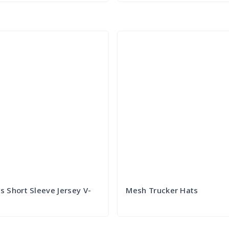
Try it Out
Try it Out
 Short Sleeve Jersey V-
Mesh Trucker Hats
Try it Out
Try it Out