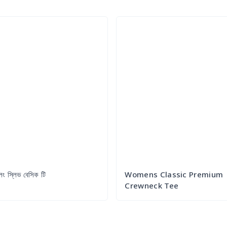
লং স্লিভ বেসিক টি
Womens Classic Premium
Crewneck Tee
Try it Out
Try it Out