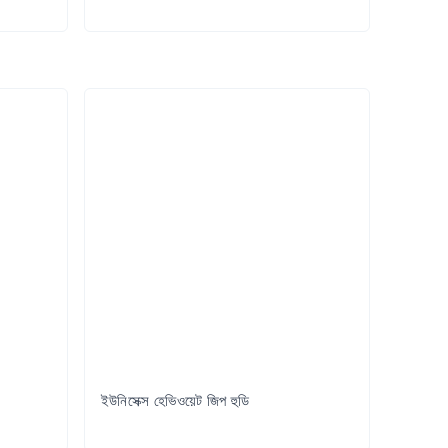
Try it Out
ইউনিসেক্স হেভিওয়েট জিপ হুডি