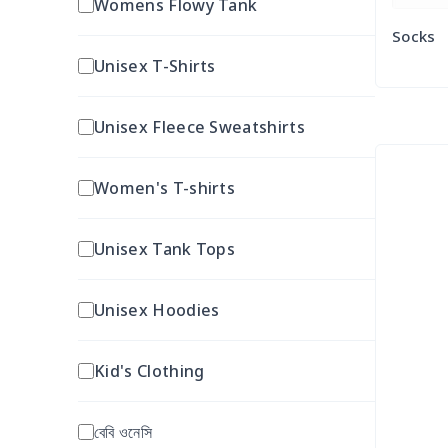
Womens Flowy Tank
Back to School
Socks
Unisex T-Shirts
Halloween
Unisex Fleece Sweatshirts
Christmas
Women's T-shirts
Thanksgiving
Unisex Tank Tops
Valentine’s Day
Unisex Hoodies
Easter Day
Kid's Clothing
বেবি ওনেসি