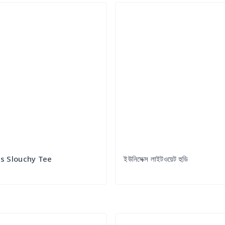
 Slouchy Tee
ইউনিসেক্স লাইটওয়েট হুডি
Try it Out
Try it Out