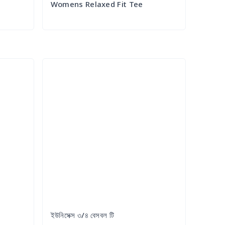
Womens Relaxed Fit Tee
Try it Out
ইউনিসেক্স ৩/৪ বেসবল টি