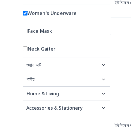
ইউনিসেক্স 
Women's Underware
Face Mask
Neck Gaiter
ওয়াল আর্ট
পানীয়
পোস্টার
Home & Living
Mugs
Canvas
Accessories & Stationery
কম্বল
টাম্বলারস
Framed Canvas
জাল ট্রাকার হাট
ইউনিসেক্স 
বালিশ