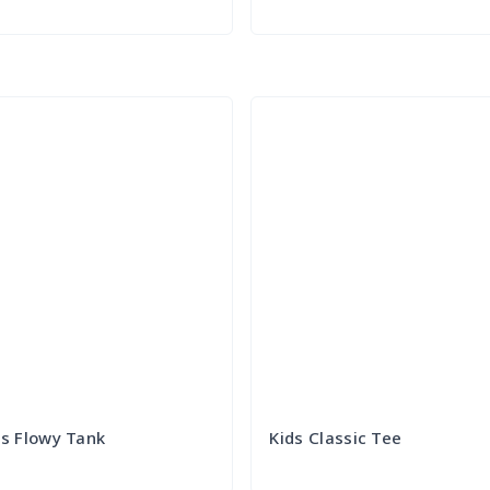
Try it Out
Try it Out
 Flowy Tank
Kids Classic Tee