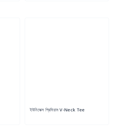
Try it Out
ইউনিসেক্স প্রিমিয়াম V-Neck Tee
Try it Out