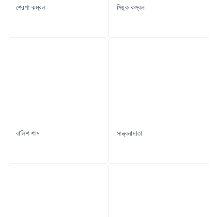
শেরপা কম্বল
মিঙ্ক কম্বল
বালিশ শাম
সান্ত্বনাদাতা