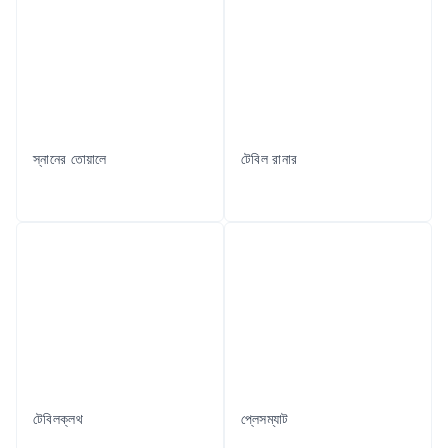
স্নানের তোয়ালে
টেবিল রানার
টেবিলক্লথ
প্লেসম্যাট