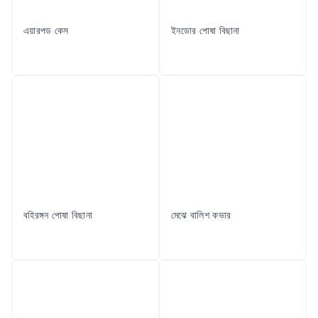
এয়ারপড কেস
ইনডোর পোষা বিছানা
বহিরঙ্গন পোষা বিছানা
মেঝে বালিশ কভার