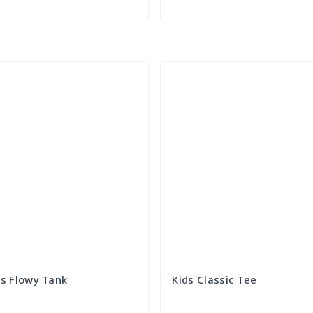
Try it Out
Try it Out
 Flowy Tank
Kids Classic Tee