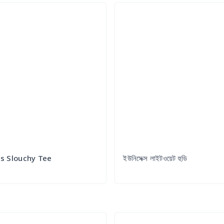
 Slouchy Tee
ইউনিসেক্স লাইটওয়েট হুডি
Try it Out
Try it Out