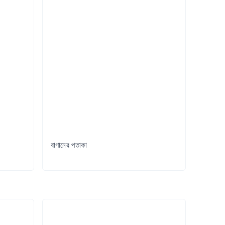
বাগানের পতাকা
Try it Out