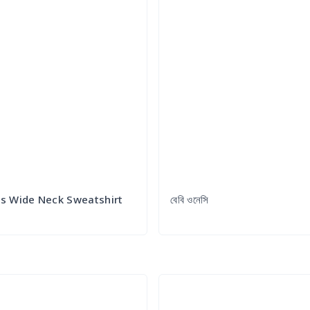
 Wide Neck Sweatshirt
বেবি ওনেসি
Try it Out
Try it Out