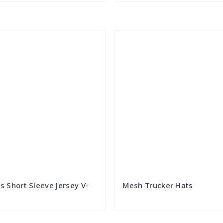
Try it Out
Try it Out
 Short Sleeve Jersey V-
Mesh Trucker Hats
Try it Out
Try it Out