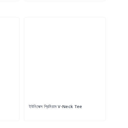
Try it Out
ইউনিসেক্স প্রিমিয়াম V-Neck Tee
Try it Out