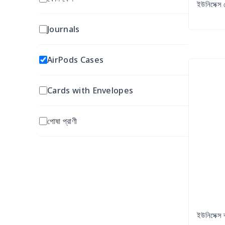
রান্নাঘর এবং ডাইনিং
ইউনিসেক্স 
ট্যাপেস্ট্রি
Women's Underware
Journals
Outdoor Decorations
মাল্টি প্যানেল ক্যানভাস
Face Mask
AirPods Cases
Acrylic Prints
Neck Gaiter
Cards with Envelopes
পোষা প্রাণী
ইউনিসেক্স 