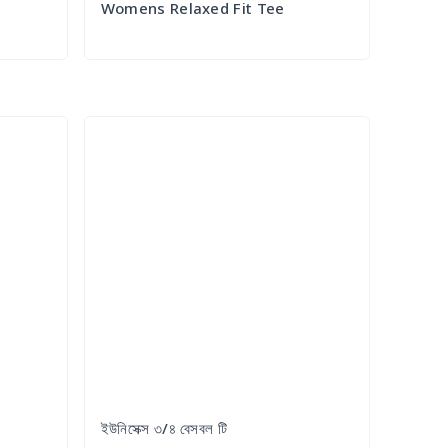
Womens Relaxed Fit Tee
Try it Out
ইউনিসেক্স ৩/৪ বেসবল টি