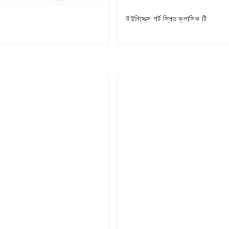
ইউনিসেক্স শর্ট স্লিভ ক্লাসিক টি
Try it Out
Try it Out