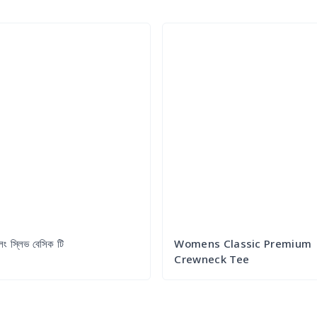
লং স্লিভ বেসিক টি
Womens Classic Premium
Crewneck Tee
Try it Out
Try it Out