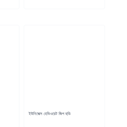
Try it Out
ইউনিসেক্স হেভিওয়েট জিপ হুডি