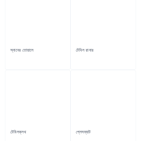
স্নানের তোয়ালে
টেবিল রানার
টেবিলক্লথ
প্লেসম্যাট