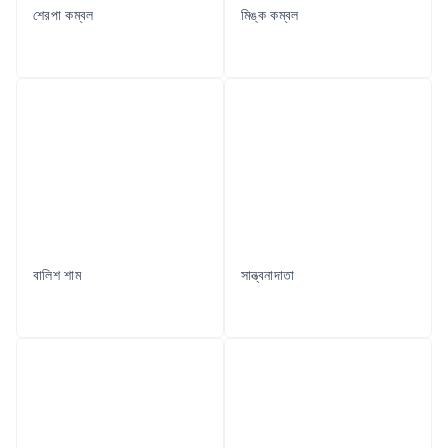
শেরপা কম্বল
মিঙ্ক কম্বল
বালিশ শাম
সান্ত্বনাদাতা