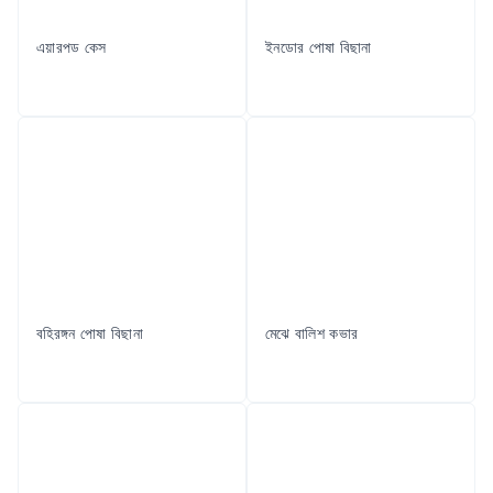
এয়ারপড কেস
ইনডোর পোষা বিছানা
বহিরঙ্গন পোষা বিছানা
মেঝে বালিশ কভার